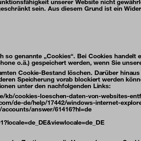
Funktionsfähigkeit unserer Website nicht gewähr
ngeschränkt sein. Aus diesem Grund ist ein Wid
 so genannte „Cookies“. Bei Cookies handelt es
tphone o.ä.) gespeichert werden, wenn Sie unse
amten Cookie-Bestand löschen. Darüber hinaus 
 deren Speicherung vorab blockiert werden könn
ionen unter den nachfolgenden Links:
/de/kb/cookies-loeschen-daten-von-websites-ent
t.com/de-de/help/17442/windows-internet-explor
m/accounts/answer/61416?hl=de
191?locale=de_DE&viewlocale=de_DE