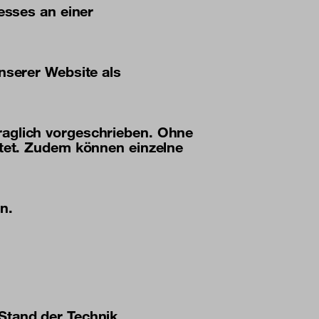
esses an einer
nserer Website als
raglich vorgeschrieben. Ohne
stet. Zudem können einzelne
n.
Stand der Technik